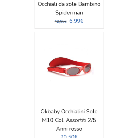
Occhiali da sole Bambino
Spiderman
6,99
€
12,90
€
TAGLI
Okbaby Occhialini Sole
M10 Col. Assortiti 2/5
Anni rosso
20,50
€