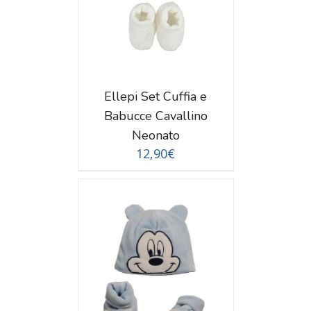
Ellepi Set Cuffia e
Babucce Cavallino
Neonato
12,90
€
TAGLI