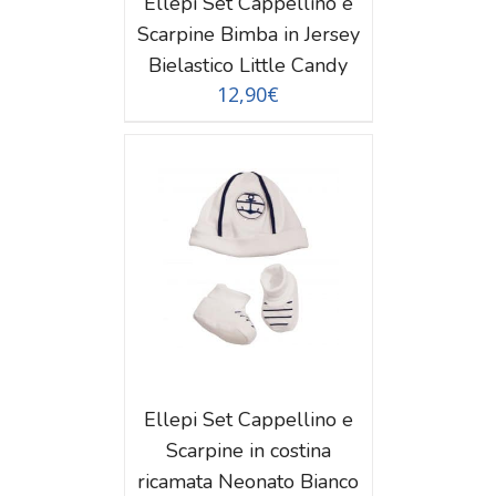
Ellepi Set Cappellino e
Scarpine Bimba in Jersey
Bielastico Little Candy
12,90
€
TAGLI
Ellepi Set Cappellino e
Scarpine in costina
ricamata Neonato Bianco