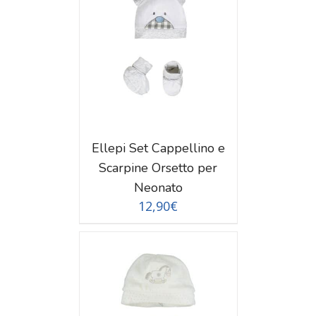
TAGLI
Ellepi Set Cappellino e
Scarpine Orsetto per
Neonato
12,90
€
TAGLI