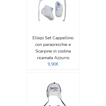
TAGLI
Ellepi Set Cappellino
con paraorecchie e
Scarpine in costina
ricamata Azzurro
9,90
€
TAGLI