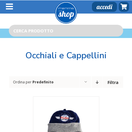
Salta
accedi
al
contenuto
Cerca
per:
Occhiali e Cappellini
Ordina per
Predefinito
Filtra