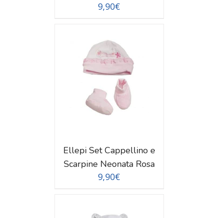
9,90
€
TAGLI
Ellepi Set Cappellino e
Scarpine Neonata Rosa
9,90
€