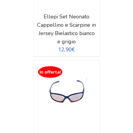
Ellepi Set Neonato
Cappellino e Scarpine in
Jersey Bielastico bianco
e grigio
12,90
€
In offerta!
TAGLI