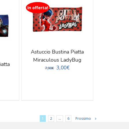
In offerta!
Astuccio Bustina Piatta
Miraculous LadyBug
iatta
3,00
€
7,90
€
1
2
…
6
Prossimo