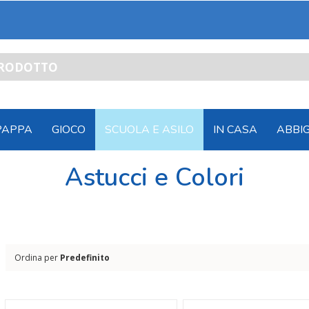
PAPPA
GIOCO
SCUOLA E ASILO
IN CASA
ABBI
Astucci e Colori
Ordina per
Predefinito