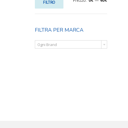
Prezzo:
0€
—
40€
FILTRO
FILTRA PER MARCA
DETTAGLI

Ogni Brand