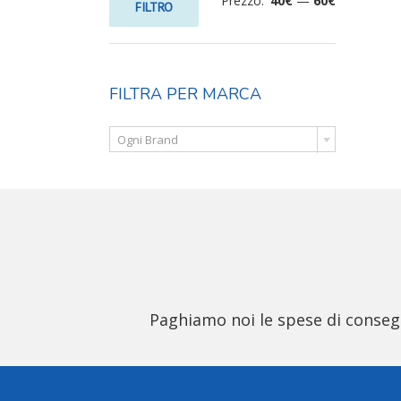
Prezzo:
40€
—
60€
FILTRO
FILTRA PER MARCA

Ogni Brand
Paghiamo noi le spese di consegna