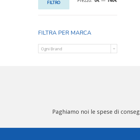
Prezzo:
0€
—
140€
FILTRO
FILTRA PER MARCA

Ogni Brand
Paghiamo noi le spese di consegna