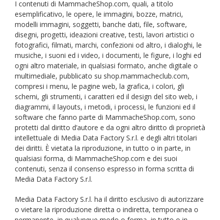
I contenuti di MammacheShop.com, quali, a titolo
esemplificativo, le opere, le immagini, bozze, matrici,
modelli immagini, soggetti, banche dati, file, software,
disegni, progetti, ideazioni creative, testi, lavori artistici o
fotografici, filmati, marchi, confezioni od altro, i dialoghi, le
musiche, i suoni ed i video, i documenti, le figure, i loghi ed
ogni altro materiale, in qualsiasi formato, anche digitale o
multimediale, pubblicato su shop.mammacheclub.com,
compresi i menu, le pagine web, la grafica, i colori, gli
schemi, gli strumenti, i caratteri ed il design del sito web, i
diagrammi, il layouts, i metodi, i processi, le funzioni ed il
software che fanno parte di MammacheShop.com, sono
protetti dal diritto d’autore e da ogni altro diritto di proprietà
intellettuale di Media Data Factory S.r.l. e degli altri titolari
dei diritti. È vietata la riproduzione, in tutto o in parte, in
qualsiasi forma, di MammacheShop.com e dei suoi
contenuti, senza il consenso espresso in forma scritta di
Media Data Factory S.r.l.
Media Data Factory S.r.l. ha il diritto esclusivo di autorizzare
o vietare la riproduzione diretta o indiretta, temporanea o
permanente, in qualunque modo o forma, in tutto o in