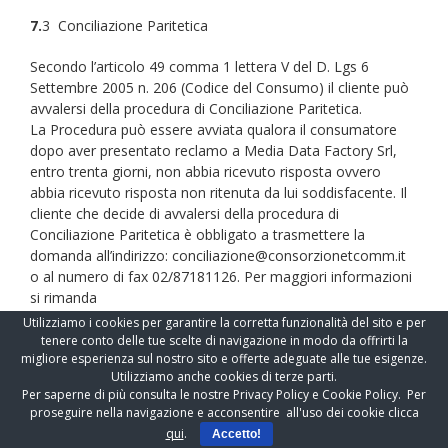
7.
3 Conciliazione Paritetica
Secondo l’articolo 49 comma 1 lettera V del D. Lgs 6
Settembre 2005 n. 206 (Codice del Consumo) il cliente può
avvalersi della procedura di Conciliazione Paritetica.
La Procedura può essere avviata qualora il consumatore
dopo aver presentato reclamo a Media Data Factory Srl,
entro trenta giorni, non abbia ricevuto risposta ovvero
abbia ricevuto risposta non ritenuta da lui soddisfacente. Il
cliente che decide di avvalersi della procedura di
Conciliazione Paritetica è obbligato a trasmettere la
domanda all’indirizzo: conciliazione@consorzionetcomm.it
o al numero di fax 02/87181126. Per maggiori informazioni
si rimanda
a:
http://www.consorzionetcomm.it/Spazio_Consumatori/Concilia
Utilizziamo i cookies per garantire la corretta funzionalità del sito e per
Paritetica/La-Conciliazione-Paritetica.kl
tenere conto delle tue scelte di navigazione in modo da offrirti la
migliore esperienza sul nostro sito e offerte adeguate alle tue esigenze.
Utilizziamo anche cookies di terze parti.
Modifica e aggiornamento
Per saperne di più consulta le nostre Privacy Policy e Cookie Policy. Per
proseguire nella navigazione e acconsentire all'uso dei cookie clicca
Le Condizioni Generali di Vendita sono modificate di volta in
qui
.
volta anche in considerazione di eventuali mutamenti
Accetto!