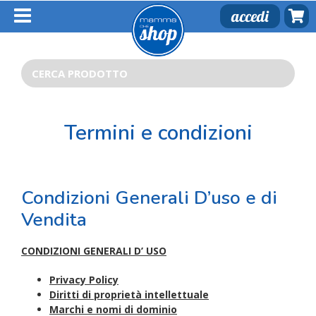
Salta
accedi
al
contenuto
Cerca
per:
Termini e condizioni
Condizioni Generali D’uso e di
Vendita
CONDIZIONI GENERALI D’ USO
Privacy Policy
Diritti di proprietà intellettuale
Marchi e nomi di dominio