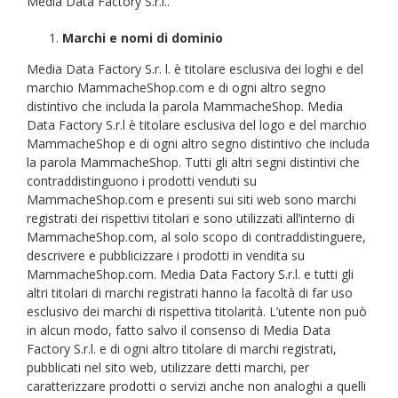
Media Data Factory S.r.l..
Marchi e nomi di dominio
Media Data Factory S.r. l. è titolare esclusiva dei loghi e del
marchio MammacheShop.com e di ogni altro segno
distintivo che includa la parola MammacheShop. Media
Data Factory S.r.l è titolare esclusiva del logo e del marchio
MammacheShop e di ogni altro segno distintivo che includa
la parola MammacheShop. Tutti gli altri segni distintivi che
contraddistinguono i prodotti venduti su
MammacheShop.com e presenti sui siti web sono marchi
registrati dei rispettivi titolari e sono utilizzati all’interno di
MammacheShop.com, al solo scopo di contraddistinguere,
descrivere e pubblicizzare i prodotti in vendita su
MammacheShop.com. Media Data Factory S.r.l. e tutti gli
altri titolari di marchi registrati hanno la facoltà di far uso
esclusivo dei marchi di rispettiva titolarità. L’utente non può
in alcun modo, fatto salvo il consenso di Media Data
Factory S.r.l. e di ogni altro titolare di marchi registrati,
pubblicati nel sito web, utilizzare detti marchi, per
caratterizzare prodotti o servizi anche non analoghi a quelli