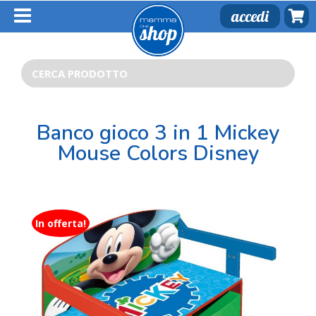
Salta
accedi
al
contenuto
Cerca
per:
Banco gioco 3 in 1 Mickey
Mouse Colors Disney
In offerta!