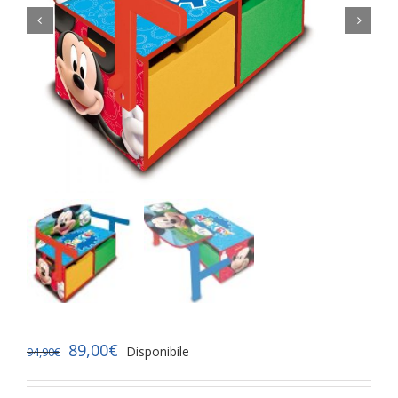


89,00
€
Disponibile
94,90
€