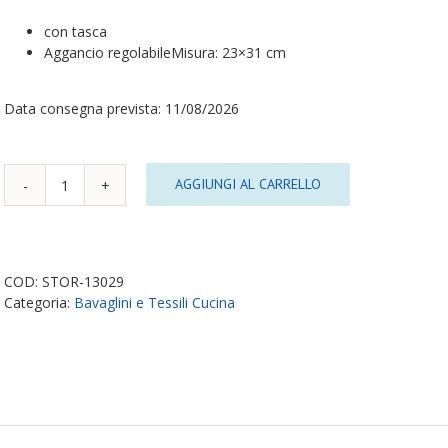
con tasca
Aggancio regolabileMisura: 23×31 cm
Data consegna prevista: 11/08/2026
AGGIUNGI AL CARRELLO
Bavagliolo
in
Silicone
Mickey
Cool
COD:
STOR-13029
Like
Categoria:
Bavaglini e Tessili Cucina
quantità