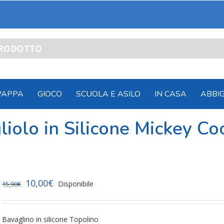
PAPPA
GIOCO
SCUOLA E ASILO
IN CASA
ABBI
iolo in Silicone Mickey Co
10,00
€
Disponibile
15,90
€
Bavaglino in silicone Topolino