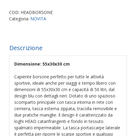
50
Litri
COD:
HEADBORSONE
-
Categoria:
NOVITA
Capiente,
Impermeabile,
con
Tasca
Descrizione
Portascarpe
e
Tracolla
Dimensione: 55x30x30 cm
Removibile
quantità
Capiente borsone perfetto per tutte le attività
sportive, ideale anche per viaggi e tempo libero con
dimensioni di 55x30x30 cm e capacità di 50 litri, dal
design blu con dettagli neri. Dotato di uno spazioso
scomparto principale con tasca interna in rete con
cerniera, tasca esterna zippata, tracolla removibile e
due pratiche maniglie. Il design è caratterizzato da
loghi HEAD catarifrangenti e fondo in tessuto
spalmato impermeabile. La tasca portascarpe laterale
è perfetta per riporre le scarpe sportive e qualsiasi