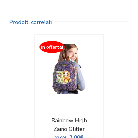
Prodotti correlati
In offerta!
TAGLI
Rainbow High
Zaino Glitter
3,00
€
32,90
€