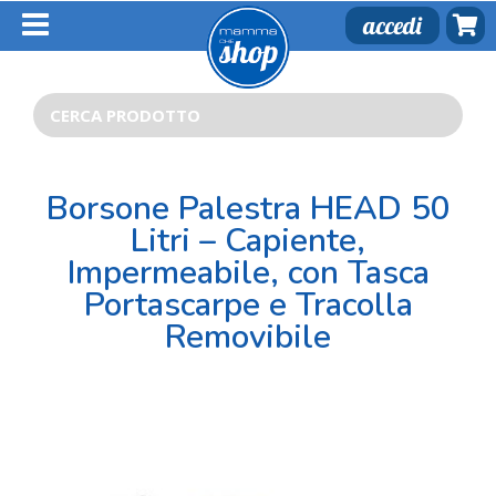
Salta
accedi
al
contenuto
Cerca
per:
Borsone Palestra HEAD 50
Litri – Capiente,
Impermeabile, con Tasca
Portascarpe e Tracolla
Removibile