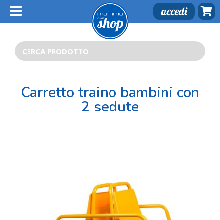
Salta
accedi
al
contenuto
Cerca
per:
Carretto traino bambini con
2 sedute