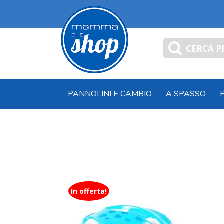
Salta
al
contenuto
Cerca
per:
PANNOLINI E CAMBIO
A SPASSO
In offerta!