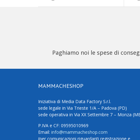
Paghiamo noi le spese di consegna
MAMMACHESHOP
Iniziativa di Media Data Factory S.r.l.
sede legale in Via Trieste 1/A – Padova (PD)
sede operativa in Via XX Settembre 7 – Monza (M
P.IVA e CF: 09595010969
Email:
info@mammacheshop.com
(per comunicazioni riguardanti registrazione e