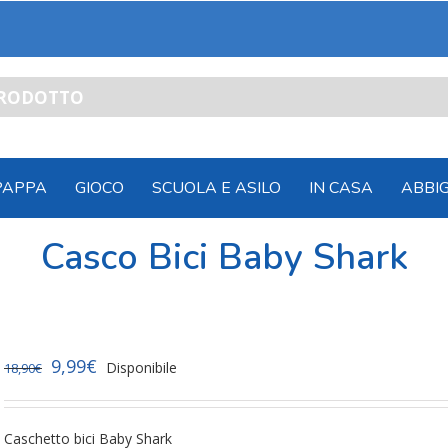
PAPPA
GIOCO
SCUOLA E ASILO
IN CASA
ABBI
Casco Bici Baby Shark
9,99
€
Disponibile
18,90
€
Caschetto bici Baby Shark