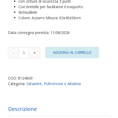
con cinture di sicurezza 3 punti
Con bretelle per facilitarne il trasporto
Richiudibile
Colore: Azzurro Misura: 63x45x56cm
Data consegna prevista: 11/08/2026
AGGIUNGI AL CARRELLO
Sdraietta
reclinabile
Mickey
Mouse
quantità
COD:
8124600
Categoria:
Sdraiette, Poltroncine e Altalene
Descrizione