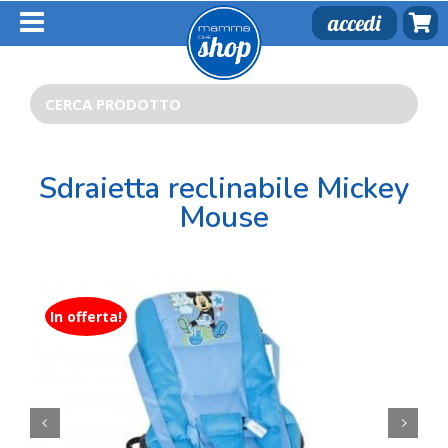
Salta
accedi
al
contenuto
Cerca
per:
Sdraietta reclinabile Mickey
Mouse
In offerta!

