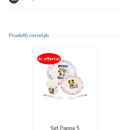
Prodotti correlati
In offerta!
TAGLI
Set Pappa 5