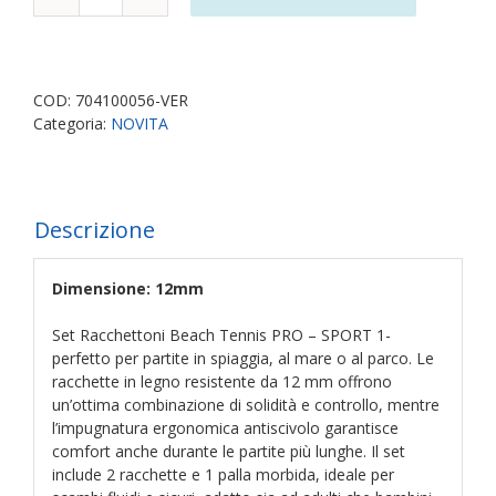
Set
Racchettoni
Beach
Tennis
PRO
COD:
704100056-VER
in
Categoria:
NOVITA
Legno
12mm
con
Palla
Descrizione
Morbida
–
Racchette
Dimensione: 12mm
Resistenti
per
Set Racchettoni Beach Tennis PRO – SPORT 1-
Mare,
perfetto per partite in spiaggia, al mare o al parco. Le
Spiaggia
racchette in legno resistente da 12 mm offrono
e
un’ottima combinazione di solidità e controllo, mentre
Tempo
l’impugnatura ergonomica antiscivolo garantisce
Libero
comfort anche durante le partite più lunghe. Il set
-
include 2 racchette e 1 palla morbida, ideale per
Verde