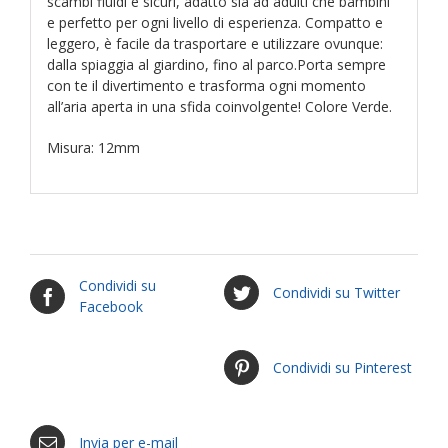
scambi fluidi e sicuri, adatto sia ad adulti che bambini
quantità
e perfetto per ogni livello di esperienza. Compatto e
leggero, è facile da trasportare e utilizzare ovunque:
dalla spiaggia al giardino, fino al parco.Porta sempre
con te il divertimento e trasforma ogni momento
all’aria aperta in una sfida coinvolgente! Colore Verde.
Misura: 12mm
Condividi su
Condividi su Twitter
Facebook
Condividi su Pinterest
Invia per e-mail