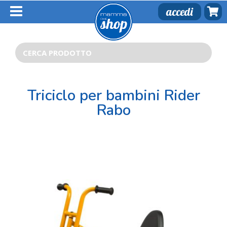
Salta
accedi
al
contenuto
Cerca
per:
Triciclo per bambini Rider
Rabo