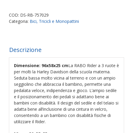
bambini
Rider
Rabo
COD:
DS-RB-757029
quantità
Categoria:
Bici, Tricicli e Monopattini
Descrizione
Dimensione: 96x58x25 cm
La RABO Rider a 3 ruote è
per molti la Harley Davidson della scuola materna.
Seduta bassa molto vicina al terreno e con un ampio
seggiolino che abbraccia il bambino, permette una
pedalata veloce, indipendenza e gioco. L’ampio sedile
e il posizionamento dei pedali si adattano bene ai
bambini con disabilità. Il design del sedile e del telaio si
adatta bene all’inclusione di una cintura in velcro,
consentendo a un bambino con disabilità fisiche di
utilizzare il Rider.