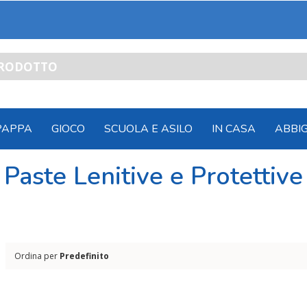
PAPPA
GIOCO
SCUOLA E ASILO
IN CASA
ABBI
Paste Lenitive e Protettive
Ordina per
Predefinito