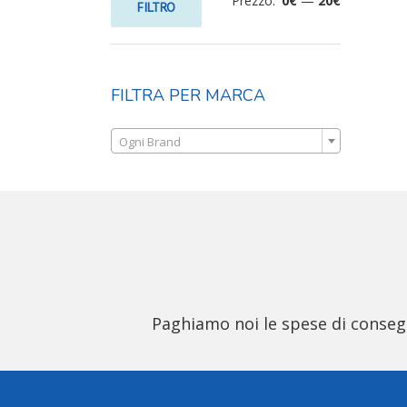
Prezzo:
0€
—
20€
FILTRO
FILTRA PER MARCA

Ogni Brand
Paghiamo noi le spese di consegna